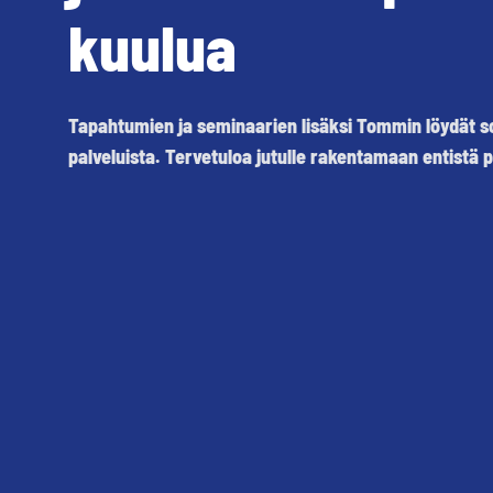
kuulua
Tapahtumien ja seminaarien lisäksi Tommin löydät so
palveluista. Tervetuloa jutulle rakentamaan entist