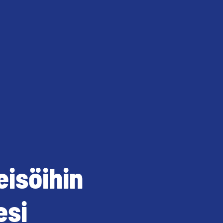
eisöihin
esi