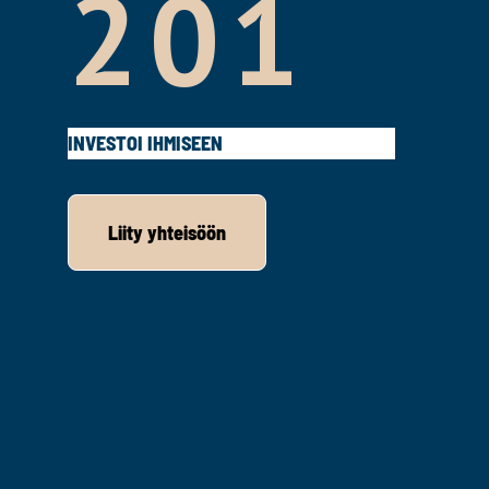
201
INVESTOI IHMISEEN
Liity yhteisöön